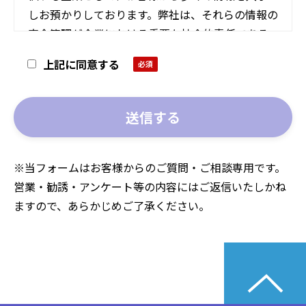
しお預かりしております。弊社は、それらの情報の
安全管理が企業における重要な社会的責任である
と認識し、且つお客様との信頼関係の基盤である
上記に同意する
と考え、個人情報保護を企業活動の優先事項の一
つとして定義しております。このような認識のも
と、以下の方針を定め役員、社員、その他従業者
一同この方針に従い適切な情報管理に邁進致しま
す。
※当フォームはお客様からのご質問・ご相談専用です。
営業・勧誘・アンケート等の内容にはご返信いたしかね
個人情報の収集について
ますので、あらかじめご了承ください。
弊社は、個人情報を取得する際には、ご本人に対
し、利用目的を公表または通知いたします。また、
ご本人から直接、契約書その他の書面に記載され
た個人情報を取得する場合はあらかじめ利用目的
を明示し、業務に必要な範囲で取得いたします。